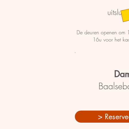
uitslui
De deuren openen om 1
16u voor het kaa
Dam
Baalseb
> Reserve