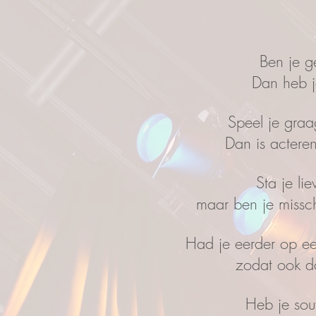
Ben je 
Dan heb j
Speel je gra
Dan is actere
Sta je lie
maar ben je missc
Had je eerder op ee
zodat ook da
Heb je sou