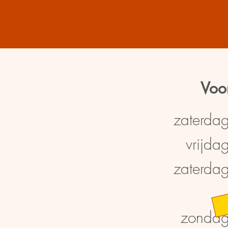
V
oo
zaterda
vrijda
zate
rda
zonda