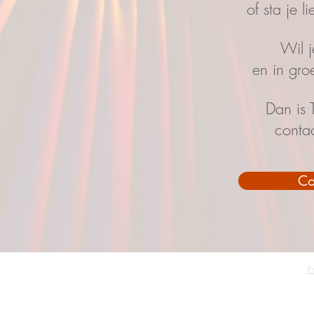
of sta je l
Wil j
en in gr
Dan is 
conta
Co
P