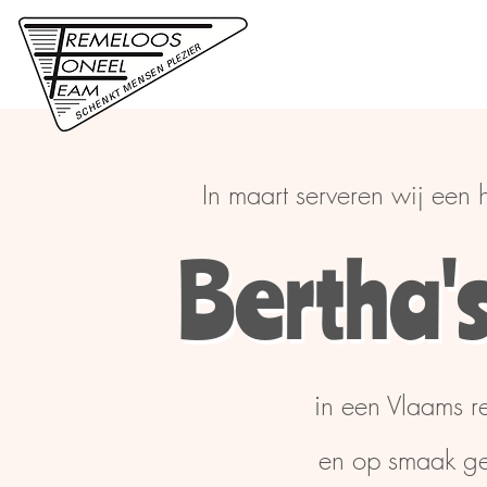
Tremeloos
T
In maart serveren wij een
Bertha'
Bertha'
i
n een
V
laams r
en op smaak ge