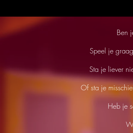
Ben j
Speel je graa
Sta je liever n
Of sta je misschie
Heb je s
Wi