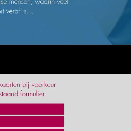
gse mensen, waarin veel
t veraf is…
kaarten bij voorkeur
staand formulier