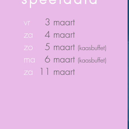
vr
3 maart
za
4 maart
zo
5 maart
(kaasbuffet)
ma
6 maart
(kaasbuffet)
za
11 maart