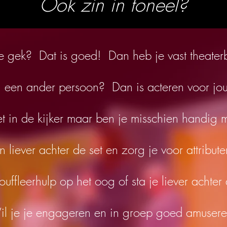
Ook zin in toneel?
e gek? Dat is goed! Dan heb je vast theater
g een ander persoon? Dan is acteren voor jo
iet in de kijker maar ben je misschien handig 
n liever achter de set en zorg je voor attribut
ouffleerhulp op het oog of sta je liever achter
l je je engageren en in groep goed amuser