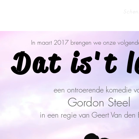
Tremeloos
Toneel Team
Schen
HOME
RESERVEER
In maart 2017 brengen we onze volgende
In maart 2017 brengen we onze volgende
Dat is't l
een ontroerende komedie v
Gordon Steel
in een regie van Geert Van den