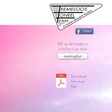
Delen
Blijf op de hoogte en
schrijf je in op onze
mailinglijst
Download
hier onze
flyer