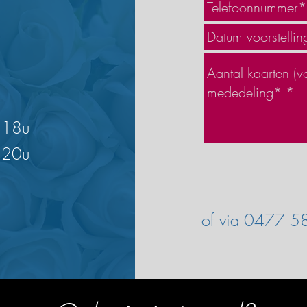
g 18u
g 20u
of via 0477 