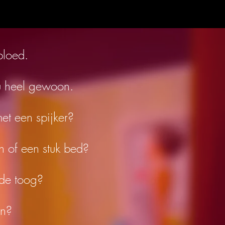
bloed.
u heel gewoon.
met een spijker?
en of een stuk bed?
 de toog?
en?