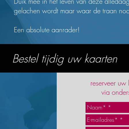
Duik mee in het leven van deze alledaa
gelachen wordt maar waar de traan nooi
Een absolute aanrader!
Bestel tijdig uw kaarten
reserveer uw 
via onder