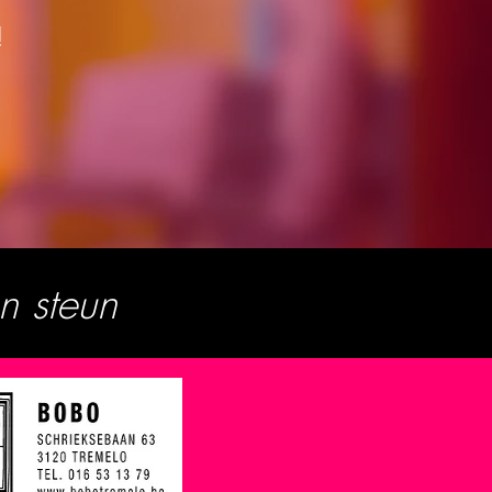
!
n steun