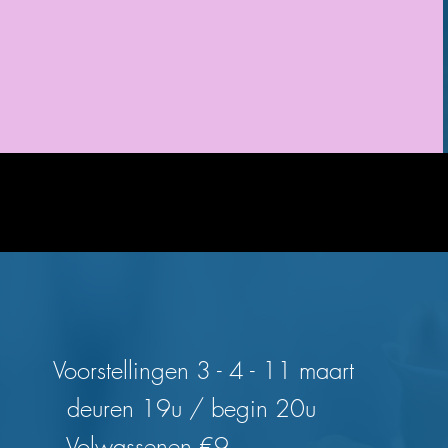
kaarten zullen binnenkort
beschikbaar zijn
Voorstellingen 3 - 4 - 11 maart
deuren 19u / begin 20u
Volwassenen €9